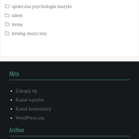
społeczna psychologia muzyki
talent
trema
trening muzyczny
Meta
Zaloguj się
Kanał wpisów
Kanał komentarzy
WordPress.org
Archiwa