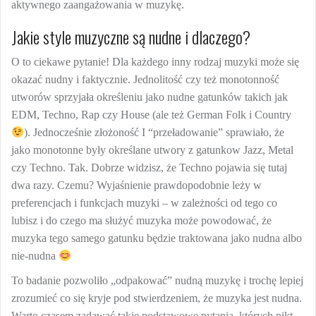
aktywnego zaangażowania w muzykę.
Jakie style muzyczne są nudne i dlaczego?
O to ciekawe pytanie! Dla każdego inny rodzaj muzyki może się
okazać nudny i faktycznie. Jednolitość czy też monotonność
utworów sprzyjała określeniu jako nudne gatunków takich jak
EDM, Techno, Rap czy House (ale też German Folk i Country
). Jednocześnie złożoność I “przeładowanie” sprawiało, że
jako monotonne były określane utwory z gatunkow Jazz, Metal
czy Techno. Tak. Dobrze widzisz, że Techno pojawia się tutaj
dwa razy. Czemu? Wyjaśnienie prawdopodobnie leży w
preferencjach i funkcjach muzyki – w zależności od tego co
lubisz i do czego ma służyć muzyka może powodować, że
muzyka tego samego gatunku będzie traktowana jako nudna albo
nie-nudna
To badanie pozwoliło „odpakować” nudną muzykę i trochę lepiej
zrozumieć co się kryje pod stwierdzeniem, że muzyka jest nudna.
Warto czasem zadawać takie podstawowe pytania, których nikt