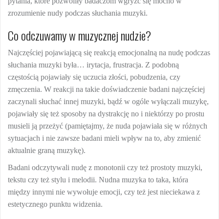
pytania, które pozwoliły badaczom wgryźć się mocno w
zrozumienie nudy podczas słuchania muzyki.
Co odczuwamy w muzycznej nudzie?
Najczęściej pojawiającą się reakcją emocjonalną na nudę podczas
słuchania muzyki była… irytacja, frustracja. Z podobną
częstością pojawiały się uczucia złości, pobudzenia, czy
zmęczenia. W reakcji na takie doświadczenie badani najczęściej
zaczynali słuchać innej muzyki, bądź w ogóle wyłączali muzykę,
pojawiały się też sposoby na dystrakcję no i niektórzy po prostu
musieli ją przeżyć (pamiętajmy, że nuda pojawiała się w różnych
sytuacjach i nie zawsze badani mieli wpływ na to, aby zmienić
aktualnie graną muzykę).
Badani odczytywali nudę z monotonii czy też prostoty muzyki,
tekstu czy też stylu i melodii. Nudna muzyka to taka, która
między innymi nie wywołuje emocji, czy też jest nieciekawa z
estetycznego punktu widzenia.