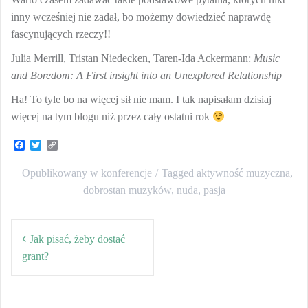
inny wcześniej nie zadał, bo możemy dowiedzieć naprawdę
fascynujących rzeczy!!
Julia Merrill, Tristan Niedecken, Taren-Ida Ackermann:
Music
and Boredom: A First insight into an Unexplored Relationship
Ha! To tyle bo na więcej sił nie mam. I tak napisałam dzisiaj
więcej na tym blogu niż przez cały ostatni rok
F
T
C
a
w
o
c
i
p
Opublikowany w
konferencje
Tagged
aktywność muzyczna
,
e
t
y
b
t
L
dobrostan muzyków
,
nuda
,
pasja
o
e
i
o
r
n
Nawigacja
k
k
Jak pisać, żeby dostać
wpisu
grant?