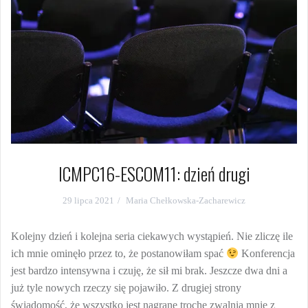
ICMPC16-ESCOM11: dzień drugi
29 lipca 2021
Maria Chełkowska-Zacharewicz
Kolejny dzień i kolejna seria ciekawych wystąpień. Nie zliczę ile
ich mnie ominęło przez to, że postanowiłam spać
Konferencja
jest bardzo intensywna i czuję, że sił mi brak. Jeszcze dwa dni a
już tyle nowych rzeczy się pojawiło. Z drugiej strony
świadomość, że wszystko jest nagrane trochę zwalnia mnie z