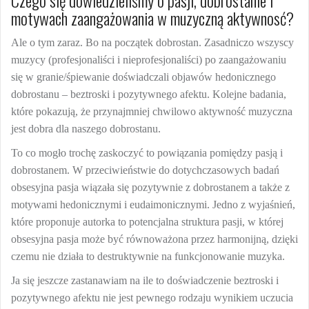
Czego się dowiedzieliśmy o pasji, dobrostanie i
motywach zaangażowania w muzyczną aktywnosć?
Ale o tym zaraz. Bo na początek dobrostan. Zasadniczo wszyscy
muzycy (profesjonaliści i nieprofesjonaliści) po zaangażowaniu
się w granie/śpiewanie doświadczali objawów hedonicznego
dobrostanu – beztroski i pozytywnego afektu. Kolejne badania,
które pokazują, że przynajmniej chwilowo aktywność muzyczna
jest dobra dla naszego dobrostanu.
To co mogło trochę zaskoczyć to powiązania pomiędzy pasją i
dobrostanem. W przeciwieństwie do dotychczasowych badań
obsesyjna pasja wiązała się pozytywnie z dobrostanem a także z
motywami hedonicznymi i eudaimonicznymi. Jedno z wyjaśnień,
które proponuje autorka to potencjalna struktura pasji, w której
obsesyjna pasja może być równoważona przez harmonijną, dzięki
czemu nie działa to destruktywnie na funkcjonowanie muzyka.
Ja się jeszcze zastanawiam na ile to doświadczenie beztroski i
pozytywnego afektu nie jest pewnego rodzaju wynikiem uczucia