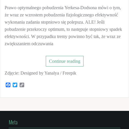
Prawo optymalnego pobudzenia Yerkesa-Dodsona mówi o tym,
że wraz ze wzrostem pobudzenia fizjologicznego efektywność
wykonania zadania stopniowo się polepsza. ALE! Jeśli
pobudzenie przekroczy optimum, to następuje stopniowy spadek
efektywności. W przypadku tremy powinno być tak, że wraz ze
zwiększaniem odczuwania
Continue reading
Zdjęcie: Designed by Yanalya / Freepik
F
T
C
a
w
o
c
i
p
e
t
y
b
t
L
o
e
i
o
r
n
k
k
Meta