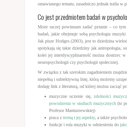
omawianego tematu, zasadniczo jednak trafia w 
Co jest przedmiotem badań w psycholo
Może raczej powinnam zadać pytanie – co tym 
badań, jakie obejmuje sobą psychologia muzyki 
Jak pisze Hodges (2003), jest to dziedzina wiel
spotykają się takie dziedziny jak antropologia, so
kolei jej interdyscyplinarność można dostrzec w
neuropsychologii czy psychologii społecznej.
W związku z tak szerokim zagadnieniem znajdzi
niepełną i subiektywną listę, którą możemy uzup
dodaję link z literaturą, od której można zacząć 
muzyczne uczenie się,
zdolności muzyc
powodzenia w studiach muzycznych
(to p
Profesor Manturzewskiej)
praca z
tremą i jej aspekty
, a także psycho
funkcje i rola muzyki w odniesieniu do
jako