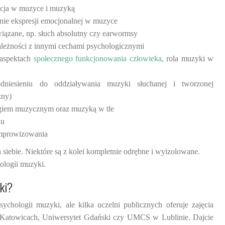
kacja w muzyce i muzyką
anie ekspresji emocjonalnej w muzyce
wiązane, np. słuch absolutny czy earwormsy
zależności z innymi cechami psychologicznymi
 aspektach
społecznego funkcjonowania człowieka
, rola muzyki w
dniesieniu do oddziaływania muzyki słuchanej i tworzonej
zny)
ngiem muzycznym oraz muzyką w tle
ju
improwizowania
 siebie. Niektóre są z kolei kompletnie odrębne i wyizolowane.
ologii muzyki.
ki?
ychologii muzyki, ale kilka uczelni publicznych oferuje zajęcia
 w Katowicach, Uniwersytet Gdański czy UMCS w Lublinie. Dajcie