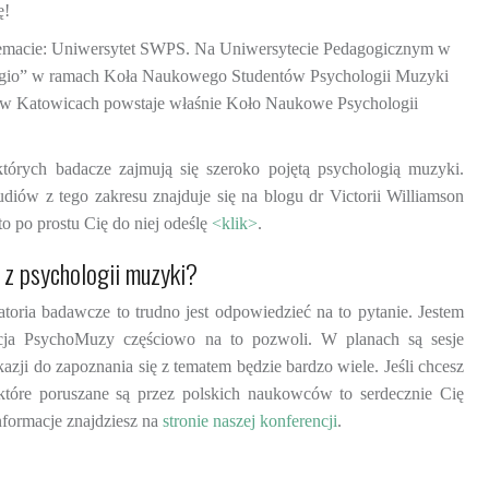
ę!
m temacie: Uniwersytet SWPS. Na Uniwersytecie Pedagogicznym w
eggio” w ramach Koła Naukowego Studentów Psychologii Muzyki
m w Katowicach powstaje właśnie Koło Naukowe Psychologii
których badacze zajmują się szeroko pojętą psychologią muzyki.
udiów z tego zakresu znajduje się na blogu dr Victorii Williamson
o po prostu Cię do niej odeślę
<klik>
.
 z psychologii muzyki?
atoria badawcze to trudno jest odpowiedzieć na to pytanie. Jestem
cja PsychoMuzy częściowo na to pozwoli. W planach są sesje
kazji do zapoznania się z tematem będzie bardzo wiele. Jeśli chcesz
 które poruszane są przez polskich naukowców to serdecznie Cię
nformacje znajdziesz na
stronie naszej konferencji
.