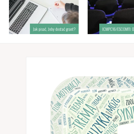
Jak pisać, żeby dostać grant?
ICMPC16/ESCOM11: D