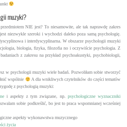
punkt
gii muzyki?
przedmiotem NIE jest? To niesamowite, ale tak naprawdę zakres
jest niezwykle szeroki i wychodzi daleko poza samą psychologię.
odyscyplinowa i interdyscyplinarna. W obszarze psychologii muzyki
cjologia, biologia, fizyka, filozofia no i oczywiście psychologia. Z
 badaniach z zakresu na przykład psychoakustyki, psychobiologii,
esz w psychologii muzyki wiele badań. Pozwoliłam sobie stworzyć
ełnić wspólnie
A dla wnikliwych czytelników do części tematów
przygodę z psychologią muzyki:
zne
i aspekty z tym związane, np.
psychologiczne wyznaczniki
ozwalam sobie podkreślić, bo jest to praca wspomnianej wcześniej
logiczne aspekty wykonawstwa muzycznego
ści życia