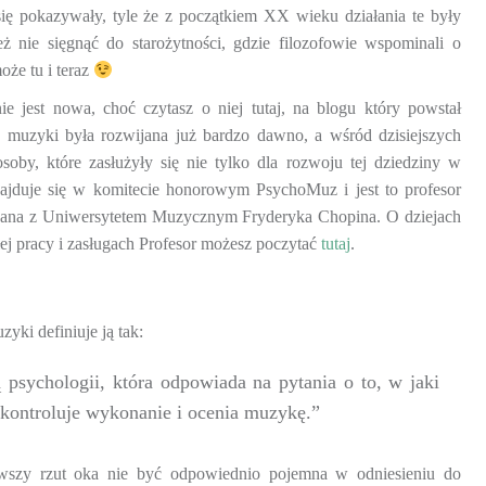
ię pokazywały, tyle że z początkiem XX wieku działania te były
eż nie sięgnąć do starożytności, gdzie filozofowie wspominali o
oże tu i teraz
 jest nowa, choć czytasz o niej tutaj, na blogu który powstał
 muzyki była rozwijana już bardzo dawno, a wśród dzisiejszych
by, które zasłużyły się nie tylko dla rozwoju tej dziedziny w
znajduje się w komitecie honorowym PsychoMuz i jest to profesor
ązana z Uniwersytetem Muzycznym Fryderyka Chopina. O dziejach
j pracy i zasługach Profesor możesz poczytać
tutaj
.
yki definiuje ją tak:
 psychologii, która odpowiada na pytania o to, w jaki
 kontroluje wykonanie i ocenia muzykę.”
erwszy rzut oka nie być odpowiednio pojemna w odniesieniu do