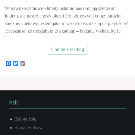
Wprawdzie zimowe klimaty ostatnio nas omijają szerokim
łukiem, ale nastroje przy okazji ferii zimowych coraz bardziej
śnieżne. Ciekawa jestem jaką muzykę masz dzisiaj na playliście?
Jest szansa, że mogłabym to zgadnąć – badania wykazały, że
Continue reading
F
T
C
a
w
o
c
i
p
e
t
y
b
t
L
o
e
i
o
r
n
k
k
Meta
Zaloguj się
Kanał wpisów