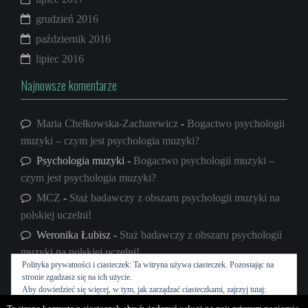
grudzień 2016
październik 2016
lipiec 2016
Najnowsze komentarze
Maria Chełkowska-Zacharewicz
-
Bogactwo psychologii
muzyki – czym jest psychologia muzyki?
Psychologia muzyki
-
Bogactwo psychologii muzyki –
czym jest psychologia muzyki?
MCZ
-
Staż badawczy z obszaru psychologii muzyki na
polskiej uczelni!
Weronika Łubisz
-
Staż badawczy z obszaru psychologii
muzyki na polskiej uczelni!
Polityka prywatności i ciasteczek: Ta witryna używa ciasteczek. Pozostając na
psycholog muzyki
-
W głowie ciągle jedno mi gra…
stronie zgadzasz się na ich użycie.
Aby dowiedzieć się więcej, w tym, jak zarządzać ciasteczkami, zajrzyj tutaj:
Polityka ciasteczek