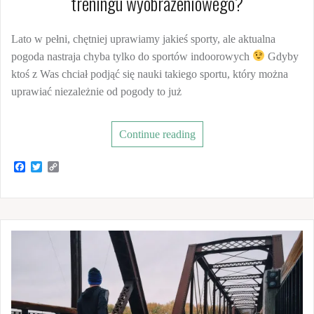
treningu wyobrażeniowego?
Lato w pełni, chętniej uprawiamy jakieś sporty, ale aktualna
pogoda nastraja chyba tylko do sportów indoorowych
Gdyby
ktoś z Was chciał podjąć się nauki takiego sportu, który można
uprawiać niezależnie od pogody to już
Continue reading
F
T
C
a
w
o
c
i
p
e
t
y
b
t
L
o
e
i
o
r
n
k
k