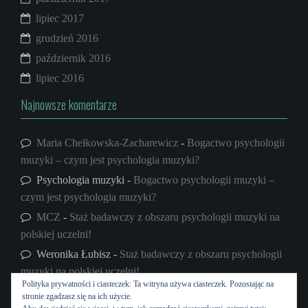
lipiec 2017
grudzień 2016
październik 2016
lipiec 2016
Najnowsze komentarze
Maria Chełkowska-Zacharewicz
-
Bogactwo psychologii
muzyki – czym jest psychologia muzyki?
Psychologia muzyki
-
Bogactwo psychologii muzyki –
czym jest psychologia muzyki?
MCZ
-
Staż badawczy z obszaru psychologii muzyki na
polskiej uczelni!
Weronika Łubisz
-
Staż badawczy z obszaru psychologii
muzyki na polskiej uczelni!
Polityka prywatności i ciasteczek: Ta witryna używa ciasteczek. Pozostając na
psycholog muzyki
-
W głowie ciągle jedno mi gra…
stronie zgadzasz się na ich użycie.