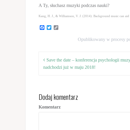
A Ty, słuchasz muzyki podczas nauki?
Kang, H. J., & Williamson, V. J. (2014). Background music can aid
F
T
C
a
w
o
c
i
p
Opublikowany w
procesy 
e
t
y
b
t
L
o
e
i
Nawigacja
o
r
n
k
k
Save the date – konferencja psychologii muz
wpisu
nadchodzi już w maju 2018!
Dodaj komentarz
Komentarz