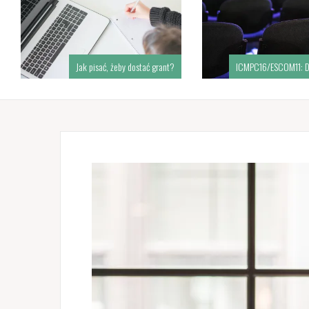
Jak pisać, żeby dostać grant?
ICMPC16/ESCOM11: D