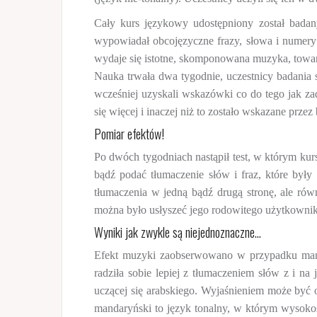
Cały kurs językowy udostępniony został bada
wypowiadał obcojęzyczne frazy, słowa i numer
wydaje się istotne, skomponowana muzyka, tow
Nauka trwała dwa tygodnie, uczestnicy badania s
wcześniej uzyskali wskazówki co do tego jak za
się więcej i inaczej niż to zostało wskazane przez
Pomiar efektów!
Po dwóch tygodniach nastąpił test, w którym kur
bądź podać tłumaczenie słów i fraz, które był
tłumaczenia w jedną bądź drugą stronę, ale r
można było usłyszeć jego rodowitego użytkownik
Wyniki jak zwykle są niejednoznaczne…
Efekt muzyki zaobserwowano w przypadku mand
radziła sobie lepiej z tłumaczeniem słów z i na
uczącej się arabskiego. Wyjaśnieniem może być og
mandaryński to język tonalny, w którym wysokośc