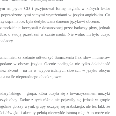
nym na płycie CD i przyjmował formę nagrań, w których lektor
y poprzedzone tymi samymi wyrażeniami w języku angielskim. Co
arzysząca nauce, była dedykowana danemu językowi obcemu.
amodzielnie korzystali z dostarczonej przez badaczy płyty, jednak
dbać o swoją przestrzeń w czasie nauki. Nie wolno im było uczyć
 badaczy.
sanci mieli za zadanie odtworzyć tłumaczenia fraz, słów i numerów
y podane w obcym języku. Ocenie podlegała nie tylko dokładność
ównież akcent – na ile w wypowiadanych słowach w języku obcym
a a na ile nieporadnego obcokrajowca.
aryńskiego – grupa, która uczyła się z towarzyszeniem muzyki
 język obcy. Żadne z tych różnic nie pojawiły się jednak w grupie
ólnie gorszy wynik grupy uczącej się arabskiego, ale też fakt, że
i dźwięku i akcenty pełnią niezwykle istotną rolę. A to może nie