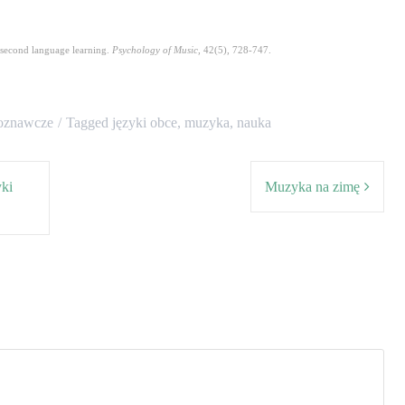
 second language learning.
Psychology
of Music
, 42(5), 728-747.
poznawcze
Tagged
języki obce
,
muzyka
,
nauka
yki
Muzyka na zimę