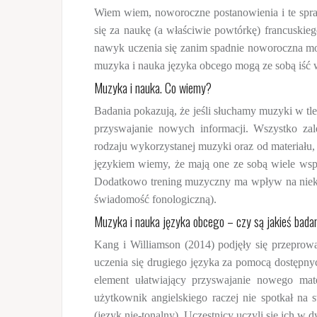
Wiem wiem, noworoczne postanowienia i te spr
się za naukę (a właściwie powtórkę) francuski
nawyk uczenia się zanim spadnie noworoczna m
muzyka i nauka języka obcego mogą ze sobą iść 
Muzyka i nauka. Co wiemy?
Badania pokazują, że jeśli słuchamy muzyki w 
przyswajanie nowych informacji. Wszystko z
rodzaju wykorzystanej muzyki oraz od materiału
językiem wiemy, że mają one ze sobą wiele ws
Dodatkowo trening muzyczny ma wpływ na niektó
świadomość fonologiczną).
Muzyka i nauka języka obcego – czy są jakieś bada
Kang i Williamson (2014) podjęły się przeprowa
uczenia się drugiego języka za pomocą dostępn
element ułatwiający przyswajanie nowego mat
użytkownik angielskiego raczej nie spotkał na s
(język nie-tonalny). Uczestnicy uczyli się ich 