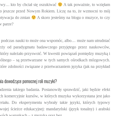
awy… kto by chciał się oszukiwać
A tak poważnie, to wzięłam
ego jeszcze przed Nowym Rokiem. Liczę na to, że wzmocni to mój
otywacja do zmian
A skoro jesteśmy na blogu o muzyce, to czy
w parze?
tle podczas nauki to może ona wspomóc, albo… może nam utrudniać
ależy od paradygmatu badawczego przyjętego przez naukowców,
, który należało przyswoić. W kwestii powiązań pomiędzy muzyką i
pólnego – są przetwarzane w tych samych ośrodkach mózgowych.
re zdolności związane z przetwarzaniem języka (jak na przykład
nia dowodzące pomocnej roli muzyki?
dzenia takiego badania. Postanowiły sprawdzić, jaki będzie efekt
ych komercyjnie kursów, w których muzyka wykorzystana jest jako
eriału. Do eksperymentu wybrały takie języki, których typowy
wojej ścieżce edukacyjnej: mandaryński (język tonalny) i arabski
w dwóch warunkach – z muzyką oraz bez.