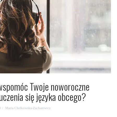
wspomóc Twoje noworoczne
uczenia się języka obcego?
8
Maria Chełkowska-Zacharewicz