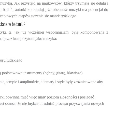
uzyką. Jak przystało na naukowców, którzy trzymają się detalu i
h badań, autorki konkludują, że obecność muzyki ma potencjał do
czątkowych etapów uczenia się mandaryńskiego.
stana w badaniu?
uzyka ta, jak już wcześniej wspomniałam, była komponowana z
ona przez kompozytora jako muzyka:
osu ludzkiego
ą podstawowe instrumenty (bębny, gitarę, klawisze).
 tempie i amplitudzie, a tematy i style były zróżnicowane aby
rki powinna mieć więc mały poziom złożoności i posiadać
t szansa, że nie będzie utrudniać procesu przyswajania nowych