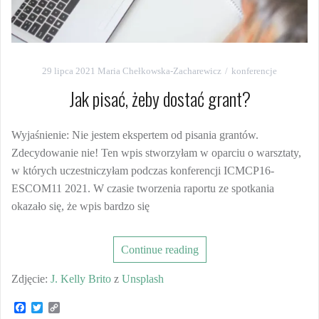
29 lipca 2021
Maria Chełkowska-Zacharewicz
konferencje
Jak pisać, żeby dostać grant?
Wyjaśnienie: Nie jestem ekspertem od pisania grantów.
Zdecydowanie nie! Ten wpis stworzyłam w oparciu o warsztaty,
w których uczestniczyłam podczas konferencji ICMCP16-
ESCOM11 2021. W czasie tworzenia raportu ze spotkania
okazało się, że wpis bardzo się
Continue reading
Zdjęcie:
J. Kelly Brito
z
Unsplash
F
T
C
a
w
o