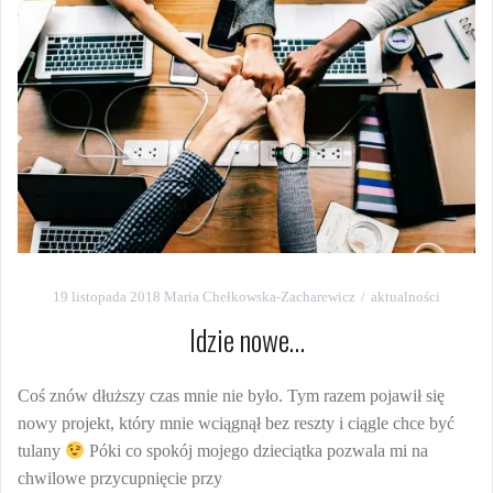
19 listopada 2018
Maria Chełkowska-Zacharewicz
aktualności
Idzie nowe…
Coś znów dłuższy czas mnie nie było. Tym razem pojawił się
nowy projekt, który mnie wciągnął bez reszty i ciągle chce być
tulany
Póki co spokój mojego dzieciątka pozwala mi na
chwilowe przycupnięcie przy