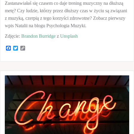
Zastanawiałaś się czasem co daje trening muzyczny na dłuższą
metę? Czy ludzie, którzy przez dłuższy czas w życiu są związani
z muzyką, czerpią z tego korzyści zdrowotne? Zobacz pierwszy
wpis Natalii na blogu Psychologia Muzyki.
Zdjęcie:
Brandon Burridge
z
Unsplash
F
T
C
a
w
o
c
i
p
e
t
y
b
t
L
o
e
i
o
r
n
k
k