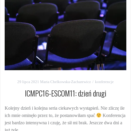
29 lipca 2021
Maria Chełkowska-Zacharewicz
konferencje
ICMPC16-ESCOM11: dzień drugi
Kolejny dzień i kolejna seria ciekawych wystąpień. Nie zliczę ile
ich mnie ominęło przez to, że postanowiłam spać
Konferencja
jest bardzo intensywna i czuję, że sił mi brak. Jeszcze dwa dni a
już tyle