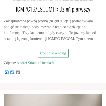
ICMPC16/ESCOM11: Dzień pierwszy
Zainspirowana pewną prośbą (dzięki Alicja!) postanowiłam
podjąć się małego podsumowania tego co się dzieje na
konferencji. Trzy lata temu to były czasy… To już trzy lata od
ostatniej łączonej konferencji ICMPC ESCOM. Tym razem to
Continue reading
Zdjęcie:
Andrei Stratu
z
Unsplash
F
T
C
a
w
o
c
i
p
e
t
y
b
t
L
o
e
i
o
r
n
k
k