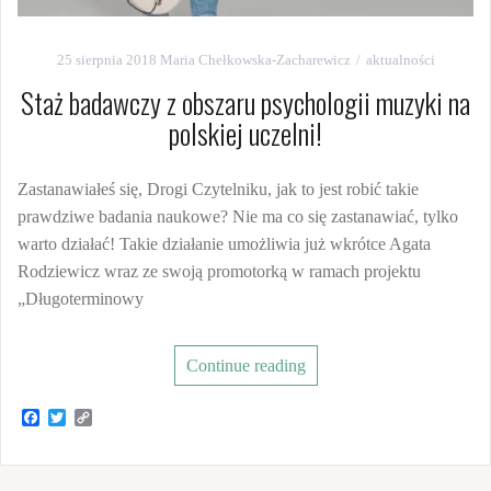
25 sierpnia 2018
Maria Chełkowska-Zacharewicz
aktualności
Staż badawczy z obszaru psychologii muzyki na
polskiej uczelni!
Zastanawiałeś się, Drogi Czytelniku, jak to jest robić takie
prawdziwe badania naukowe? Nie ma co się zastanawiać, tylko
warto działać! Takie działanie umożliwia już wkrótce Agata
Rodziewicz wraz ze swoją promotorką w ramach projektu
„Długoterminowy
Continue reading
F
T
C
a
w
o
c
i
p
e
t
y
b
t
L