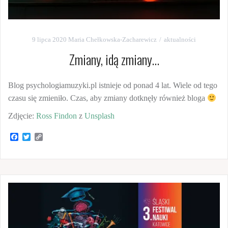
9 lipca 2020
Maria Chełkowska-Zacharewicz
aktualności
Zmiany, idą zmiany…
Blog psychologiamuzyki.pl istnieje od ponad 4 lat. Wiele od tego
czasu się zmieniło. Czas, aby zmiany dotknęły również bloga
Zdjęcie:
Ross Findon
z
Unsplash
F
T
C
a
w
o
c
i
p
e
t
y
b
t
L
o
e
i
o
r
n
k
k