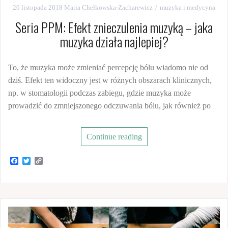
20 listopada 2018
Maria Chełkowska-Zacharewicz
muzyka i medycyna
Seria PPM: Efekt znieczulenia muzyką – jaka
muzyka działa najlepiej?
To, że muzyka może zmieniać percepcję bólu wiadomo nie od
dziś. Efekt ten widoczny jest w różnych obszarach klinicznych,
np. w stomatologii podczas zabiegu, gdzie muzyka może
prowadzić do zmniejszonego odczuwania bólu, jak również po
Continue reading
F
T
C
a
w
o
c
i
p
e
t
y
b
t
L
o
e
i
o
r
n
k
k