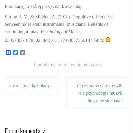
Publikację, o której piszę znajdziesz tutaj:
Strong, J. V., & Midden, A. (2018). Cognitive differences
between older adult instrumental musicians: Benefits of
continuing to play.
Psychology of Music,
030573561878502. doi:10.1177/0305735618785020
F
T
C
a
w
o
c
i
p
Opublikowany w
trening muzyczny
e
t
y
b
t
L
o
e
i
Nawigacja
o
r
n
k
k
Zmiany, idą zmiany…
O czym muzycy mówili,
wpisu
ale psychologia muzyki
długo nie słuchała
Dodaj komentarz