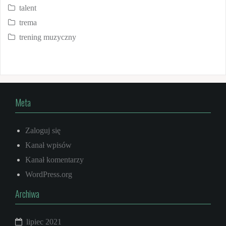
talent
trema
trening muzyczny
Meta
Zaloguj się
Kanał wpisów
Kanał komentarzy
WordPress.org
Archiwa
lipiec 2021