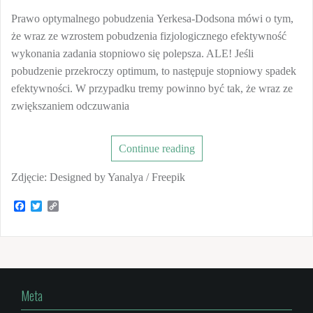
Prawo optymalnego pobudzenia Yerkesa-Dodsona mówi o tym,
że wraz ze wzrostem pobudzenia fizjologicznego efektywność
wykonania zadania stopniowo się polepsza. ALE! Jeśli
pobudzenie przekroczy optimum, to następuje stopniowy spadek
efektywności. W przypadku tremy powinno być tak, że wraz ze
zwiększaniem odczuwania
Continue reading
Zdjęcie: Designed by Yanalya / Freepik
F
T
C
a
w
o
c
i
p
e
t
y
b
t
L
o
e
i
o
r
n
k
k
Meta