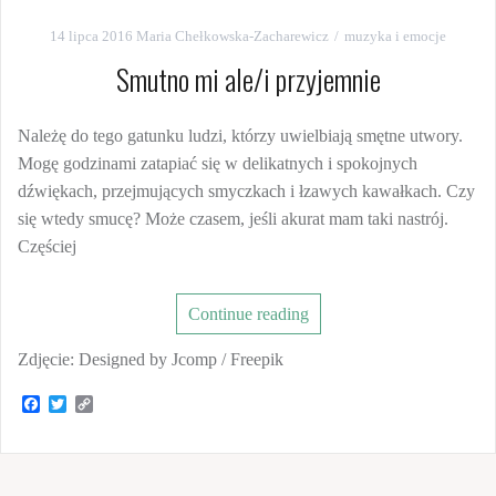
14 lipca 2016
Maria Chełkowska-Zacharewicz
muzyka i emocje
Smutno mi ale/i przyjemnie
Należę do tego gatunku ludzi, którzy uwielbiają smętne utwory.
Mogę godzinami zatapiać się w delikatnych i spokojnych
dźwiękach, przejmujących smyczkach i łzawych kawałkach. Czy
się wtedy smucę? Może czasem, jeśli akurat mam taki nastrój.
Częściej
Continue reading
Zdjęcie: Designed by Jcomp / Freepik
F
T
C
a
w
o
c
i
p
e
t
y
b
t
L
o
e
i