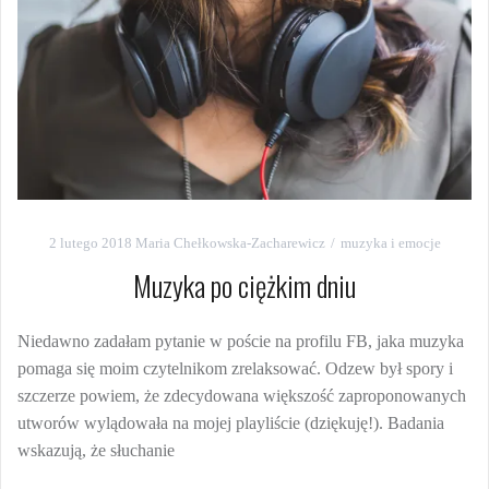
2 lutego 2018
Maria Chełkowska-Zacharewicz
muzyka i emocje
Muzyka po ciężkim dniu
Niedawno zadałam pytanie w poście na profilu FB, jaka muzyka
pomaga się moim czytelnikom zrelaksować. Odzew był spory i
szczerze powiem, że zdecydowana większość zaproponowanych
utworów wylądowała na mojej playliście (dziękuję!). Badania
wskazują, że słuchanie