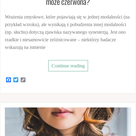
może czerwona?
Wrażenia zmysłowe, które pojawiają się w jednej modalności (na
przykład wzroku), ale wynikają z pobudzenia innej modalności
(np. słuchu) dotyczą zjawiska nazywanego synestezją. Jest ono
rzadkie i niesamowicie zróżnicowane – niektórzy badacze
wskazują na istnienie
Continue reading
F
T
C
a
w
o
c
i
p
e
t
y
b
t
L
o
e
i
o
r
n
k
k