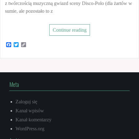
z twórczością muzyczną gwiazd sceny Disco-Polo (dla żartów w
sumie, ale pozostało to z
Continue reading
F
T
C
a
w
o
c
i
p
e
t
y
b
t
L
o
e
i
o
r
n
k
k
Meta
Zaloguj się
Kanał wpisów
Kanał komentarzy
WordPress.org