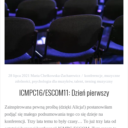
28 lipca 2021
Maria Chełkowska-Zacharewicz
konferencje
,
muzyczne
zdolności
,
psychologia dla muzyków
,
talent
,
trening muzyczny
ICMPC16/ESCOM11: Dzień pierwszy
Zainspirowana pewną prośbą (dzięki Alicja!) postanowiłam
podjąć się małego podsumowania tego co się dzieje na
konferencji. Trzy lata temu to były czasy… To już trzy lata od