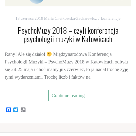
13 czerwca 2018
Maria Chełkowska-Zacharewicz
konferencje
PsychoMuzy 2018 – czyli konferencja
psychologii muzyki w Katowicach
Rany! Ale się działo!
Międzynarodowa Konferencja
Psychologii Muzyki – PsychoMuzy 2018 w Katowicach odbyła
się 24-25 maja i choć mamy już czerwiec, to ja nadal trochę żyję
tymi wydarzeniami. Trochę liczb i faktów na
Continue reading
F
T
C
a
w
o
c
i
p
e
t
y
b
t
L
o
e
i