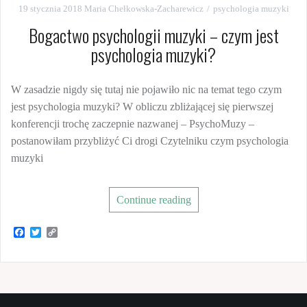
19 stycznia 2018
Maria Chełkowska-Zacharewicz
psychologia muzyki
Bogactwo psychologii muzyki – czym jest
psychologia muzyki?
W zasadzie nigdy się tutaj nie pojawiło nic na temat tego czym
jest psychologia muzyki? W obliczu zbliżającej się pierwszej
konferencji trochę zaczepnie nazwanej – PsychoMuzy –
postanowiłam przybliżyć Ci drogi Czytelniku czym psychologia
muzyki
Continue reading
F
T
C
a
w
o
c
i
p
e
t
y
b
t
L
o
e
i
o
r
n