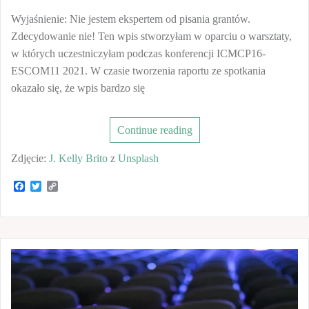
Wyjaśnienie: Nie jestem ekspertem od pisania grantów.
Zdecydowanie nie! Ten wpis stworzyłam w oparciu o warsztaty,
w których uczestniczyłam podczas konferencji ICMCP16-
ESCOM11 2021. W czasie tworzenia raportu ze spotkania
okazało się, że wpis bardzo się
Continue reading
Zdjęcie:
J. Kelly Brito
z
Unsplash
F
T
C
a
w
o
c
i
p
e
t
y
b
t
L
o
e
i
o
r
n
k
k